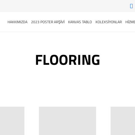
HAKKIMIZDA
2023 POSTER ARŞİVİ
KANVAS TABLO
KOLEKSİYONLAR
HİZME
FLOORING