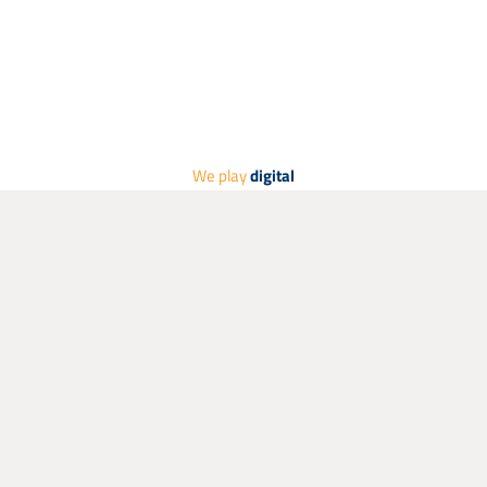
6752-10
6751-30
6751-20
6751-10
We play
digital