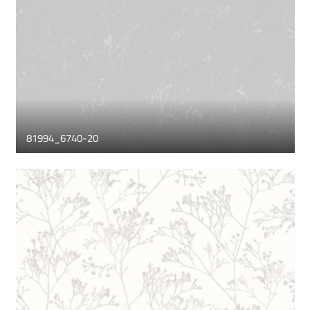
81994_6740-20