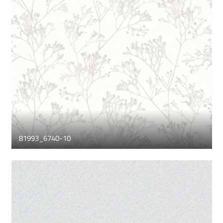
81993_6740-10