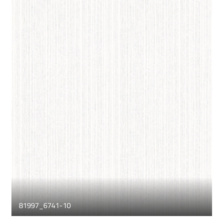
81997_6741-10