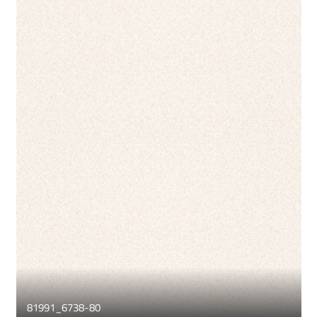
81991_6738-80