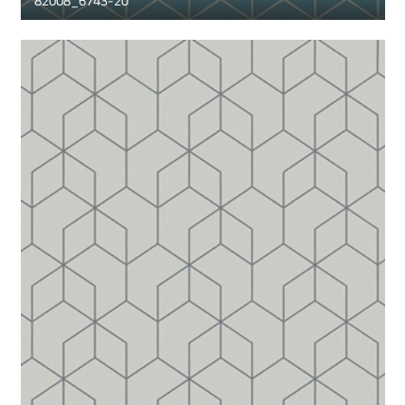
82008_6743-20