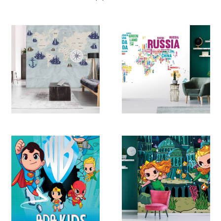
M1027
M910